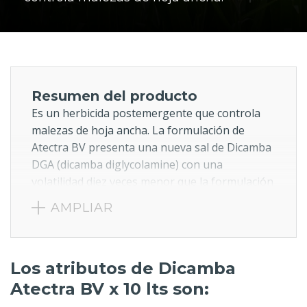
Resumen del producto
Es un herbicida postemergente que controla
malezas de hoja ancha. La formulación de
Atectra BV presenta una nueva sal de Dicamba
DGA (dicamba diglycolamine) con una
volatilidad diez veces menor que la formulación
tradicional de la sal DMA conocida en el
AMPLIAR
mercado. Posee acción sistémica,
absorbiéndose por hojas y raíces de las
malezas y traslocándose a toda la planta.
Los atributos de Dicamba
Puede ser usado solo o mezcla con otros
herbicidas sobre diferentes cultivos y en
Atectra BV x 10 lts son:
distintos estados de desarrollo, de acuerdo a