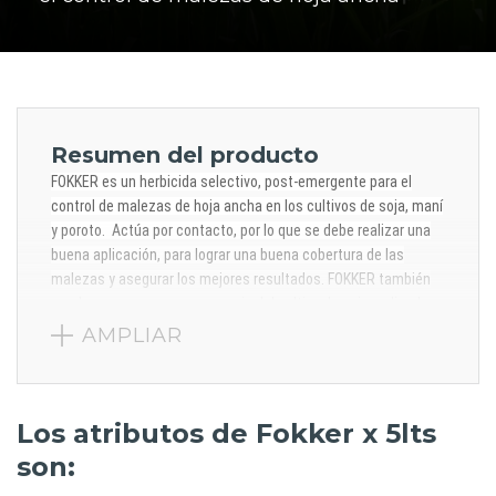
Resumen del producto
FOKKER es un herbicida selectivo, post-emergente para el
control de malezas de hoja ancha en los cultivos de soja, maní
y poroto. Actúa por contacto, por lo que se debe realizar una
buena aplicación, para lograr una buena cobertura de las
malezas y asegurar los mejores resultados. FOKKER también
puede usarse en preemergencia del cultivo de soja, aplicado
en combinación con Acetoclor 90% p/v EC, para el control de
AMPLIAR
malezas de hoja ancha. En este caso actúa en forma
sistémica siendo absorbido por las raíces de las plantas
Los atributos de Fokker x 5lts
son: