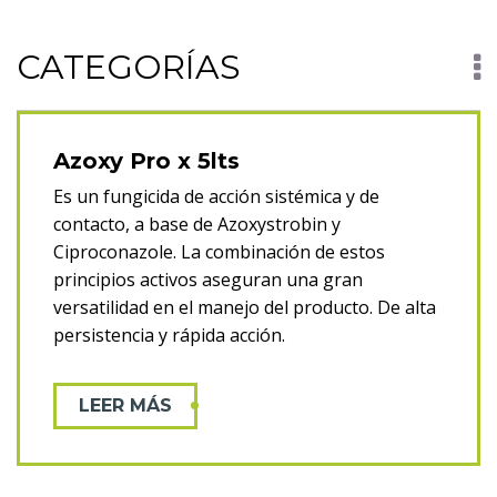
CATEGORÍAS
Nutrición Animal
Azoxy Pro x 5lts
Terneros (1)
Engorde (4)
Protección de Maní
Es un fungicida de acción sistémica y de
Herbicidas (6)
Insecticidas (2)
Fungicidas (2)
contacto, a base de Azoxystrobin y
Protección soja
Ciproconazole. La combinación de estos
Herbicidas (12)
Insecticidas (8)
Fungicidas (1)
Inoculantes (5)
principios activos aseguran una gran
Protección de maíz
versatilidad en el manejo del producto. De alta
Herbicidas (6)
persistencia y rápida acción.
Insecticidas (1)
Fungicidas (2)
LEER MÁS
Fertilizantes (1)
Protección de trigo
Herbicidas (5)
Insecticidas (3)
Fungicidas (2)
Fertilizantes (1)