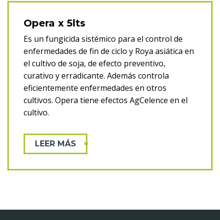
Protección de girasol
Herbicidas (4)
Insecticidas (3)
Fungicidas (2)
Opera x 5lts
Manejo de barbechos
Herbicidas (17)
Es un fungicida sistémico para el control de
Coadyuvantes y Curasemillas
enfermedades de fin de ciclo y Roya asiática en
Coadyuvantes (7)
Curasemillas (4)
el cultivo de soja, de efecto preventivo,
Higiene Ambiental
curativo y erradicante. Además controla
Insecticidas (1)
Rodenticida (1)
eficientemente enfermedades en otros
cultivos. Opera tiene efectos AgCelence en el
cultivo.
LEER MÁS