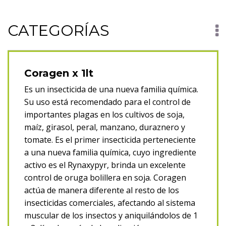
CATEGORÍAS
Nutrición Animal
Coragen x 1lt
Terneros (1)
Engorde (4)
Protección de Maní
Es un insecticida de una nueva familia química.
Herbicidas (6)
Insecticidas (2)
Fungicidas (2)
Su uso está recomendado para el control de
Protección soja
importantes plagas en los cultivos de soja,
Herbicidas (12)
Insecticidas (8)
Fungicidas (1)
Inoculantes (5)
maíz, girasol, peral, manzano, duraznero y
Protección de maíz
tomate. Es el primer insecticida perteneciente
Herbicidas (6)
a una nueva familia química, cuyo ingrediente
Insecticidas (1)
activo es el Rynaxypyr, brinda un excelente
Fungicidas (2)
control de oruga bolillera en soja. Coragen
actúa de manera diferente al resto de los
Fertilizantes (1)
insecticidas comerciales, afectando al sistema
Protección de trigo
muscular de los insectos y aniquilándolos de 1
Herbicidas (5)
Insecticidas (3)
Fungicidas (2)
Fertilizantes (1)