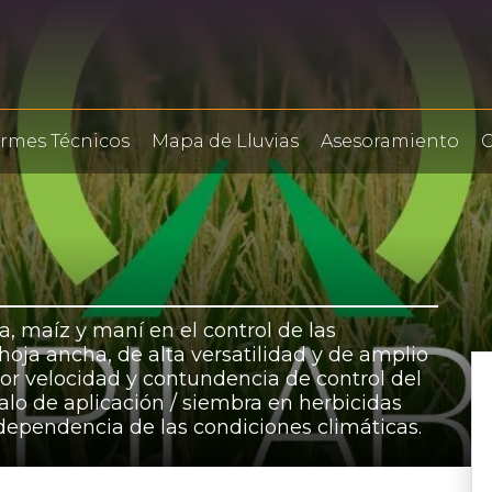
ormes Técnicos
Mapa de Lluvias
Asesoramiento
C
a, maíz y maní en el control de las
oja ancha, de alta versatilidad y de amplio
yor velocidad y contundencia de control del
lo de aplicación / siembra en herbicidas
ependencia de las condiciones climáticas.