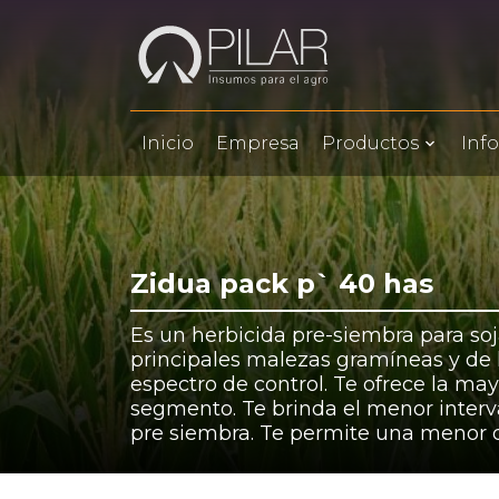
Inicio
Empresa
Productos
Inf
Zidua pack p` 40 has
Es un herbicida pre-siembra para soj
principales malezas gramíneas y de h
espectro de control. Te ofrece la ma
segmento. Te brinda el menor interva
pre siembra. Te permite una menor d