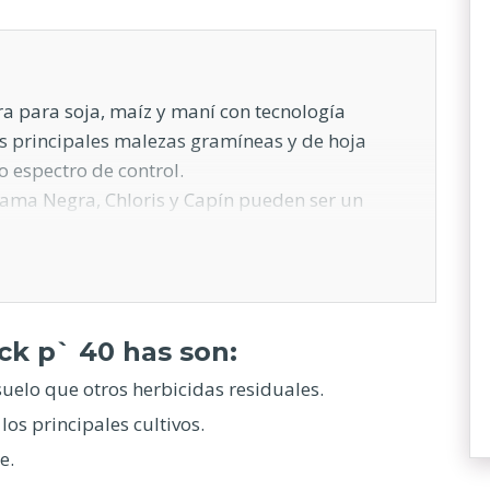
a para soja, maíz y maní con tecnología
as principales malezas gramíneas y de hoja
o espectro de control.
ama Negra, Chloris y Capín pueden ser un
ento de los cultivos de soja, maíz y maní. Por
ramienta adecuada para su control.
ck p` 40 has son:
suelo que otros herbicidas residuales.
los principales cultivos.
e.