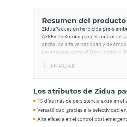
Resumen del producto
ZiduaPack es un herbicida pre-siembr
AXEEV de Kumiai para el control de l
ancha, de alta versatilidad y de ampli
Las malezas como el Yuyo colorado, R
problema que afecta el normal crecimi
AMPLIAR
eso, es importante contar con la her
Los atributos de Zidua pa
15 días más de persistencia extra en el 
Versatilidad gracias a la selectividad en 
Alta eficacia en el control post emergent