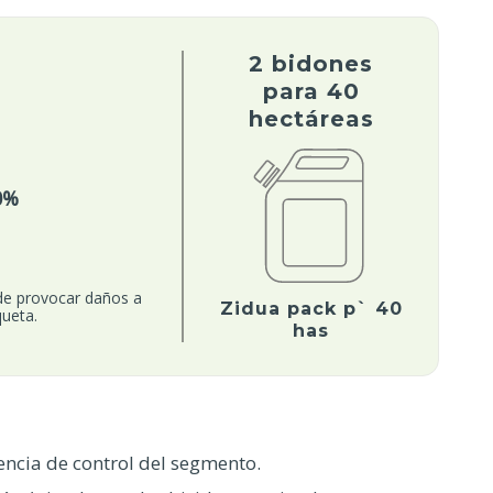
2 bidones
para 40
hectáreas
0%
de provocar daños a
Zidua pack p` 40
queta.
has
encia de control del segmento.