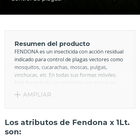
Resumen del producto
FENDONA es un insecticida con acción residual
indicado para control de plagas vectores como
mosquitos, cucarachas, moscas, pulgas,
vinchucas, etc. En todas sus formas móviles.
Está formulado sin solventes por lo que no
posee olor y a las dosis indicadas no mancha.
AMPLIAR
Posee muy buena adherencia a todo tipo de
superficies como adobe, madera, cemento,
ladrillo aún en paredes encaladas. Resiste muy
Los atributos de Fendona x 1Lt.
bien el lavado por lluvias. En condiciones
normales de campo la residualidad puede
son:
extenderse por varias semanas.