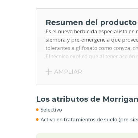
Resumen del producto
Es el nuevo herbicida especialista en 
siembra y pre-emergencia que provee 
tolerantes a glifosato como conyza, ch
El técnico explicó que al tener acción 
equipos en áreas grandes o distanciad
AMPLIAR
sequía, minimizando el efecto de compe
lotes. Morrigan es una formulación s
sobres hidrosolubles.
Los atributos de Morrigan
Selectivo
Activo en tratamientos de suelo (pre-s