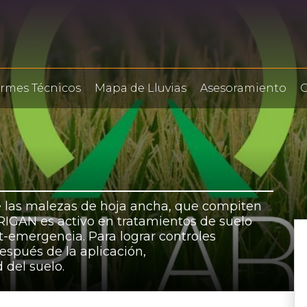
ormes Técnicos
Mapa de Lluvias
Asesoramiento
C
de las malezas de hoja ancha, que compiten
RRIGAN es activo en tratamientos de suelo
t-emergencia. Para lograr controles
espués de la aplicación,
del suelo.