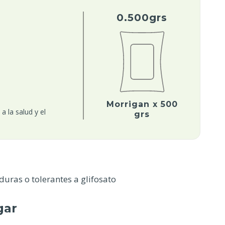
0.500grs
Morrigan x 500
a la salud y el
grs
duras o tolerantes a glifosato
gar