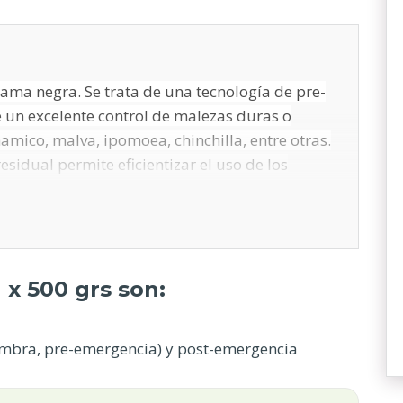
rama negra. Se trata de una tecnología de pre-
un excelente control de malezas duras o
amico, malva, ipomoea, chinchilla, entre otras.
residual permite eficientizar el uso de los
as, o en casos de retraso por falta de piso o
tencia y sin el riesgo de llegar tarde a los
ólida de Diclosulam al 84%, presentada en
 x 500 grs son:
iembra, pre-emergencia) y post-emergencia